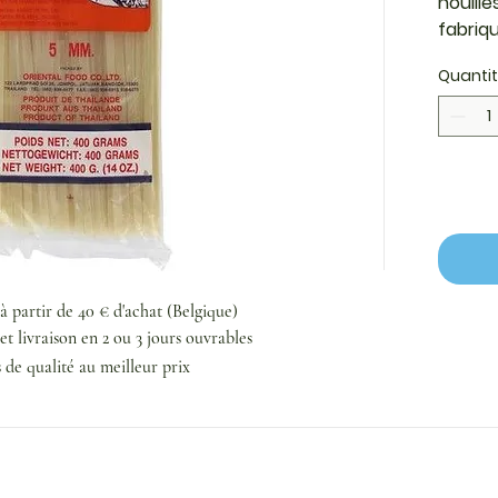
nouille
fabriqu
sélect
Quanti
textur
authen
gluten 
grasses
sont i
équilib
prépare
parfai
recett
 à partir de 40 € d'achat (Belgique)
soupe,
et livraison en 2 ou 3 jours ouvrables
leur s
s de qualité au meilleur prix
parfait
riz Far
asiati
amateu
vietna