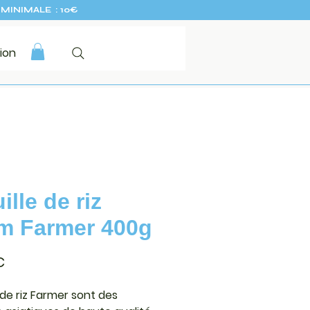
MINIMALE : 10€
ion
ille de riz
m Farmer 400g
Prix
€
 de riz Farmer
sont des