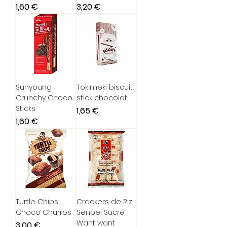
Prix
Prix
1,60 €
3,20 €
Sunyoung
Tokimeki biscuit
Crunchy Choco
stick chocolat
Sticks
Prix
1,65 €
Prix
1,60 €
Turtle Chips
Crackers de Riz
Choco Churros
Senbei Sucré
Want want
Prix
3,00 €