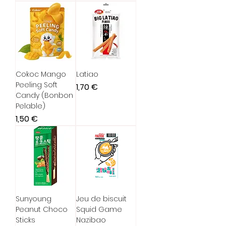
Cokoc Mango
Latiao
Peeling Soft
Prix
1,70 €
Candy (Bonbon
Pelable)
Prix
1,50 €
Sunyoung
Jeu de biscuit
Peanut Choco
Squid Game
Sticks
Nazibao