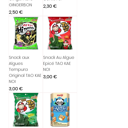
GINGERBON
Prix
2,30 €
Prix
2,50 €
Snack aux
Snack Au Algue
Algues
Epicé TAO KAE
Tempura
NOI
Original TAO KAE
Prix
3,00 €
NOI
Prix
3,00 €