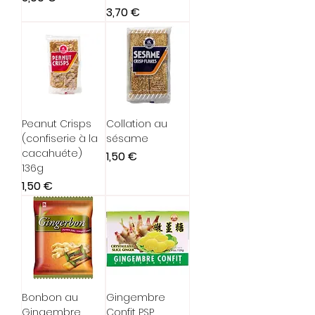
Prix
3,70 €
Peanut Crisps
Collation au
(confiserie à la
sésame
cacahuéte)
Prix
1,50 €
136g
Prix
1,50 €
Bonbon au
Gingembre
Gingembre
Confit PSP