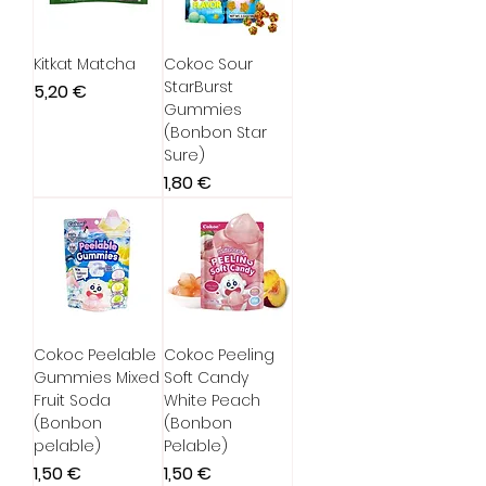
Kitkat Matcha
Cokoc Sour
StarBurst
Prix
5,20 €
Gummies
(Bonbon Star
Sure)
Prix
1,80 €
Cokoc Peelable
Cokoc Peeling
Gummies Mixed
Soft Candy
Fruit Soda
White Peach
(Bonbon
(Bonbon
pelable)
Pelable)
Prix
Prix
1,50 €
1,50 €