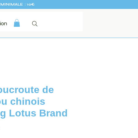
MINIMALE : 10€
ion
ucroute de
u chinois
g Lotus Brand
Prix
€