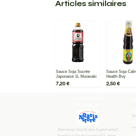
Articles similaires
Aperçu rapide
Aperçu ra
Sauce Soja Sucrée
Sauce Soja Cali
Japonaise 1L Murasaki
Health Boy
Prix
Prix
7,20 €
2,50 €
A PROPOS
C
DE NOUS
A
Ru
Em
nr
Bienvenue chez Nr Asia Supermarket !
T
Fondé à la fin de l’année 2022, notre