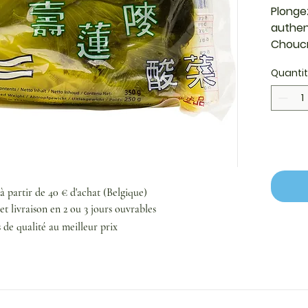
Plonge
authent
Choucr
de la 
Quanti
Soigne
fermen
tradit
cai) of
une te
notes 
rafraîc
cette 
 à partir de 40 € d'achat (Belgique)
est l'i
et livraison en 2 ou 3 jours ouvrables
indisp
s de qualité au meilleur prix
bouill
vos pla
une so
réconf