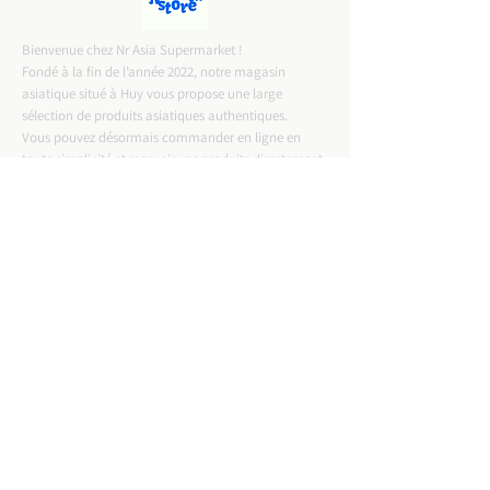
Bienvenue chez Nr Asia Supermarket !
Fondé à la fin de l’année 2022, notre magasin
asiatique situé à Huy vous propose une large
sélection de produits asiatiques authentiques.
Vous pouvez désormais commander en ligne en
toute simplicité et recevoir vos produits directement
chez vous.
CONTACT INFO
ADRESSE :
Rue Entre Deux Portes 57,4500 Huy
Email :
nrasiastore@gmail.com
TELEPHONE :
0487-57.75.58
T.V.A :