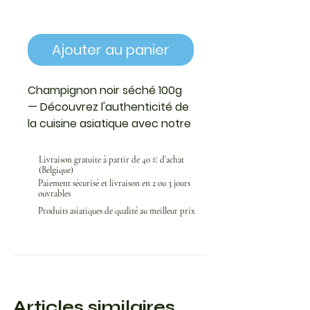
Ajouter au panier
Champignon noir séché 100g 
— Découvrez l'authenticité de 
la cuisine asiatique avec notre 
champignon noir séché. D'une 
texture délicate et d'une 
Livraison gratuite à partir de 40 € d'achat
(Belgique)
saveur umami riche, il 
Paiement sécurisé et livraison en 2 ou 3 jours
rehausse vos plats de manière 
ouvrables
exceptionnelle. Parfait pour les 
Produits asiatiques de qualité au meilleur prix
soupes, les sautés ou les plats 
mijotés, il apporte une touche 
d'exotisme à votre table. Facile 
à réhydrater, ce champignon 
noir s'intègre harmonieuse 
Articles similaires
dans toutes vos recettes. 