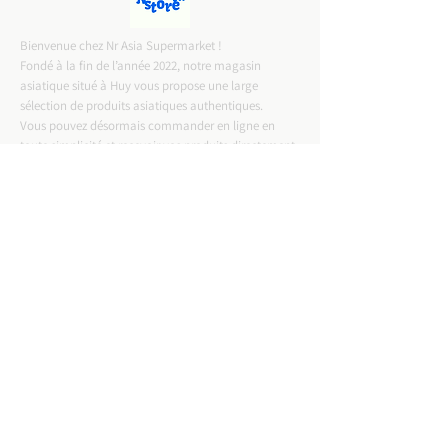
Bienvenue chez Nr Asia Supermarket !
Fondé à la fin de l’année 2022, notre magasin
asiatique situé à Huy vous propose une large
sélection de produits asiatiques authentiques.
Vous pouvez désormais commander en ligne en
toute simplicité et recevoir vos produits directement
chez vous.
CONTACT INFO
ADRESSE :
Rue Entre Deux Portes 57,4500 Huy
Email :
nrasiastore@gmail.com
TELEPHONE :
0487-57.75.58
T.V.A :