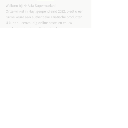
Welkom bij Nr Asia Supermarket!
Onze winkel in Huy, geopend eind 2022, biedt u een
ruime keuze aan authentieke Aziatische producten.
U kunt nu eenvoudig online bestellen en uw
producten direct bij u thuis laten bezorgen.
CONTACTGEGEVENS
ADRES :
Straat Tussen Twee Deuren 57,4500 Huy
Email :
nrasiastore@gmail.com
TELEFOON:
085-21.49.82
VAT:
BE0775823717
WINKELUREN: