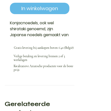
In winkelwagen
Konjacnoedels, ook wel
shirataki genoemd, zijn
Japanse noedels gemaakt van
konjacwortel, een plant rijk aan
glucomannan, een oplosbare
Gratis levering bij aankopen boven €40 (België)
vezel. Ze bevatten zeer weinig
Veilige betaling en levering binnen 2 of 3
calorieën en koolhydraten en
werkdagen
zijn populair in afslank- en
Kwalitatieve Aziatische producten voor de beste
ketodiëten.
prijs
Gerelateerde