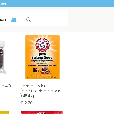
 10€
ion
ta 400
Baking soda
cht
Snel overzicht
(natriumbicarbonaat
) 454 g
Prijs
€ 2,70