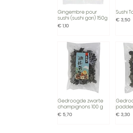
Gingembre pour
Sushi T
Snel overzicht
Sn
sushi (sushi gari) 150g
Prijs
€ 3,50
Prijs
€ 1,10
Gedroogde zwarte
Gedroo
Snel overzicht
Sn
champignons 100 g
padden
Prijs
Prijs
€ 5,70
€ 3,30