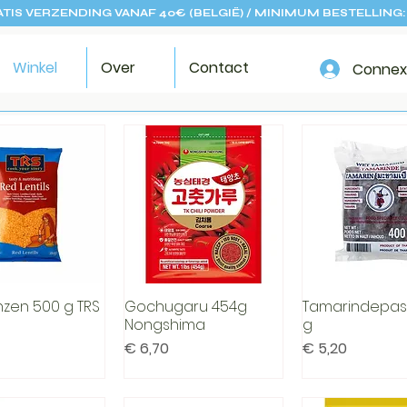
TIS VERZENDING VANAF 40€ (BELGIË) / MINIMUM BESTELLING:
Winkel
Over
Contact
Connex
nzen 500 g TRS
Gochugaru 454g
Tamarindepas
el overzicht
Snel overzicht
Snel overzi
Nongshima
g
Prijs
Prijs
€ 6,70
€ 5,20