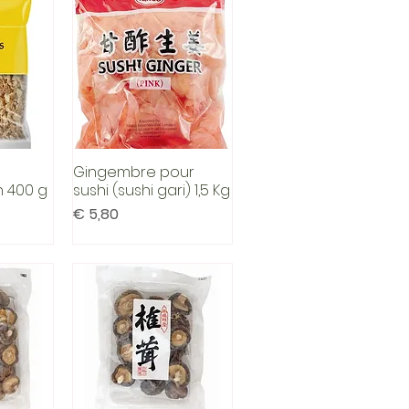
Gingembre pour
cht
Snel overzicht
 400 g
sushi (sushi gari) 1,5 Kg
Prijs
€ 5,80