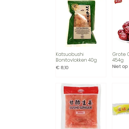
Katsuobushi
Grote 
Snel overzicht
Sn
Bonitovlokken 40g
454g
Niet op
Prijs
€ 8,10