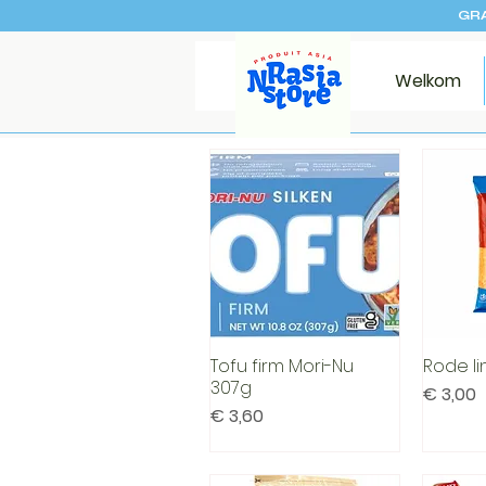
GRA
Welkom
Tofu firm Mori-Nu
Rode li
Snel overzicht
Sn
307g
Prijs
€ 3,00
Prijs
€ 3,60