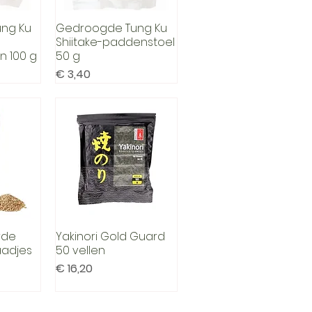
ng Ku
Gedroogde Tung Ku
cht
Snel overzicht
Shiitake-paddenstoel
 100 g
50 g
Prijs
€ 3,40
rde
Yakinori Gold Guard
cht
Snel overzicht
aadjes
50 vellen
Prijs
€ 16,20