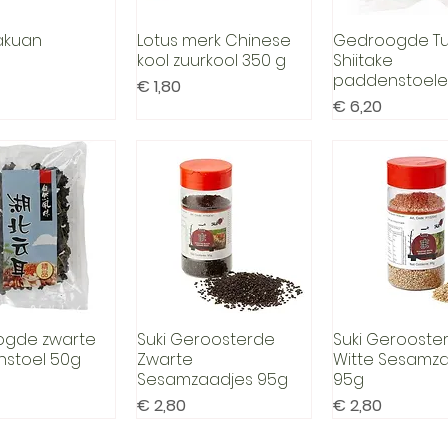
0
0
G
akuan
Lotus merk Chinese
Gedroogde Tu
el overzicht
Snel overzicht
Snel overzi
r
kool zuurkool 350 g
Shiitake
a
paddenstoelen
Prijs
m
€ 1,80
Prijs
€ 6,20
gde zwarte
Suki Geroosterde
Suki Gerooste
el overzicht
Snel overzicht
Snel overzi
stoel 50g
Zwarte
Witte Sesamz
Sesamzaadjes 95g
95g
Prijs
Prijs
€ 2,80
€ 2,80