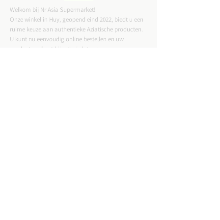
Welkom bij Nr Asia Supermarket!
Onze winkel in Huy, geopend eind 2022, biedt u een
ruime keuze aan authentieke Aziatische producten.
U kunt nu eenvoudig online bestellen en uw
producten direct bij u thuis laten bezorgen.
CONTACTGEGEVENS
ADRES :
Straat Tussen Twee Deuren 57,4500 Huy
Email :
nrasiastore@gmail.com
TELEFOON:
085-21.49.82
VAT:
BE0775823717
WINKELUREN: