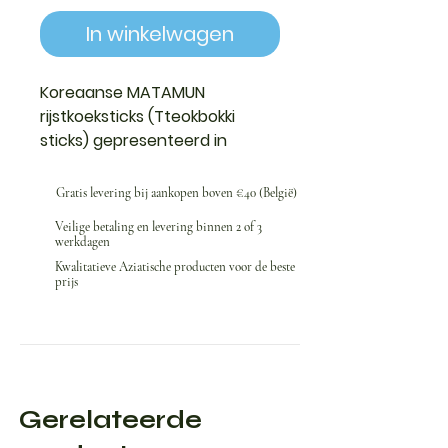
In winkelwagen
Koreaanse
MATAMUN
rijstkoeksticks
(Tteokbokki
sticks) gepresenteerd in
verpakkingen van 600 g (3 x
200 g)
Gratis levering bij aankopen boven €40 (België)
Veilige betaling en levering binnen 2 of 3
werkdagen
Kwalitatieve Aziatische producten voor de beste
prijs
Gerelateerde