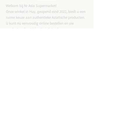
Welkom bij Nr Asia Supermarket!
Onze winkel in Huy, geopend eind 2022, biedt u een
ruime keuze aan authentieke Aziatische producten.
U kunt nu eenvoudig online bestellen en uw
producten direct bij u thuis laten bezorgen.
CONTACTGEGEVENS
ADRES :
Straat Tussen Twee Deuren 57,4500 Huy
Email :
nrasiastore@gmail.com
TELEFOON:
085-21.49.82
VAT:
BE0775823717
WINKELUREN: