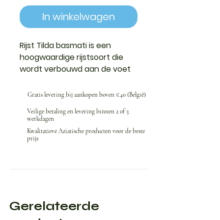
In winkelwagen
Rijst
Tilda basmati is een
hoogwaardige rijstsoort die
wordt verbouwd aan de voet
van de Himalaya. De rijst staat
bekend om zijn heerlijke aroma,
Gratis levering bij aankopen boven €40 (België)
lichte textuur en lange, dunne
Veilige betaling en levering binnen 2 of 3
korrels.
werkdagen
Kwalitatieve Aziatische producten voor de beste
prijs
Gerelateerde