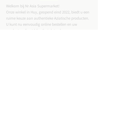
Welkom bij Nr Asia Supermarket!
Onze winkel in Huy, geopend eind 2022, biedt u een
ruime keuze aan authentieke Aziatische producten.
U kunt nu eenvoudig online bestellen en uw
producten direct bij u thuis laten bezorgen.
CONTACTGEGEVENS
ADRES :
Straat Tussen Twee Deuren 57,4500 Huy
Email :
nrasiastore@gmail.com
TELEFOON:
085-21.49.82
VAT:
BE0775823717
WINKELUREN: