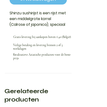
Shinzu
sushirijst is een rijst met
een middelgrote korrel
(Calrose of japonica), speciaal
geselecteerd en gepolijst om
het juiste zetmeelgehalte te
Gratis levering bij aankopen boven €40 (België)
verkrijgen, wat een stevige en
Veilige betaling en levering binnen 2 of 3
licht plakkerige textuur
werkdagen
garandeert, ideaal voor het
Kwalitatieve Aziatische producten voor de beste
vormen van sushi, nigiri of maki
prijs
Gerelateerde
producten