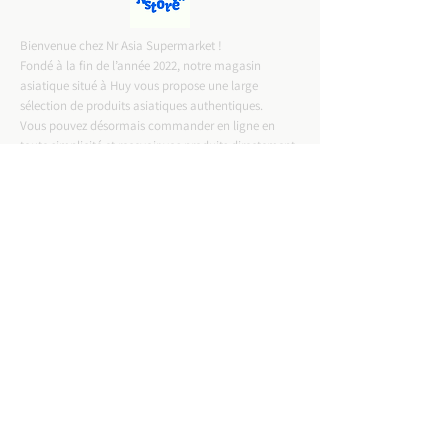
Bienvenue chez Nr Asia Supermarket !
Fondé à la fin de l’année 2022, notre magasin
asiatique situé à Huy vous propose une large
sélection de produits asiatiques authentiques.
Vous pouvez désormais commander en ligne en
toute simplicité et recevoir vos produits directement
chez vous.
CONTACT INFO
ADRESSE :
Rue Entre Deux Portes 57,4500 Huy
Email :
nrasiastore@gmail.com
TELEPHONE :
0487-57.75.58
T.V.A :