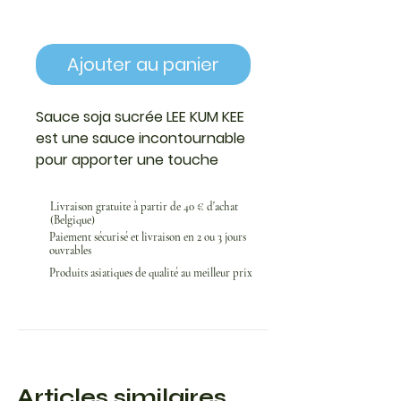
Ajouter au panier
Sauce soja sucrée LEE KUM KEE
est une sauce incontournable
pour apporter une touche
douce et caramélisée à vos
plats asiatiques. Préparée à
Livraison gratuite à partir de 40 € d'achat
(Belgique)
partir de soja de qualité et
Paiement sécurisé et livraison en 2 ou 3 jours
d’un savant équilibre de sucre,
ouvrables
elle offre une saveur riche,
Produits asiatiques de qualité au meilleur prix
ronde et légèrement
parfumée. La
sauce soja
sucrée LEE KUM KEE
est idéale
pour assaisonner les nouilles, le
riz sauté, les marinades, les
Articles similaires
viandes grillées ou les légumes