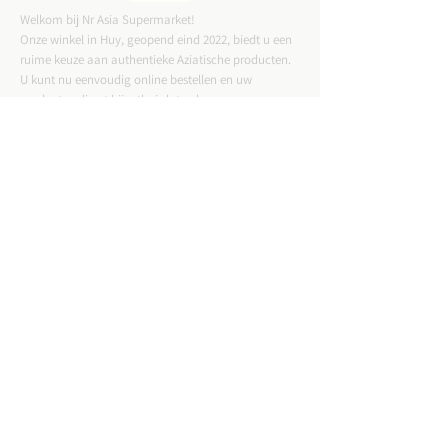
Welkom bij Nr Asia Supermarket!
Onze winkel in Huy, geopend eind 2022, biedt u een
ruime keuze aan authentieke Aziatische producten.
U kunt nu eenvoudig online bestellen en uw
producten direct bij u thuis laten bezorgen.
CONTACTGEGEVENS
ADRES :
Straat Tussen Twee Deuren 57,4500 Huy
Email :
nrasiastore@gmail.com
TELEFOON:
085-21.49.82
VAT:
BE0775823717
WINKELUREN: