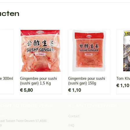
ucten
icht
Snel overzicht
Snel overzicht
Sne
re 300ml
Gingembre pour sushi
Gingembre pour sushi
Tom Kha
(sushi gari) 1,5 Kg
(sushi gari) 150g
Prijs
€ 1,10
Prijs
Prijs
€ 5,80
€ 1,10
ONTACTGEGEVENS
KLANTENSERVICE
DRES :
Contact
raat Tussen Twee Deuren 57,4500
uy
FAQ