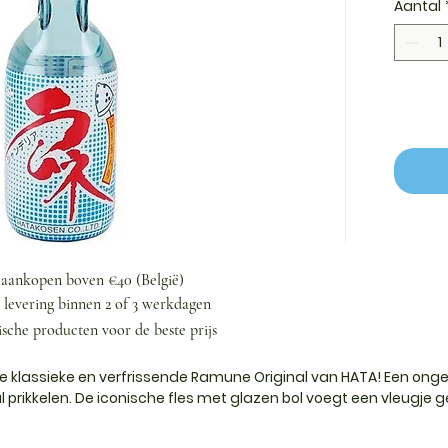
Aantal
j aankopen boven €40 (België)
n levering binnen 2 of 3 werkdagen
ische producten voor de beste prijs
e klassieke en verfrissende Ramune Original van HATA! Een o
l prikkelen. De iconische fles met glazen bol voegt een vleugje g