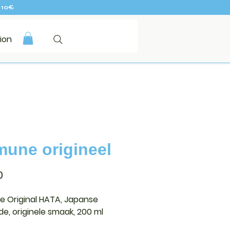
 10€
ion
une origineel
Prijs
0
 Original HATA, Japanse
de, originele smaak, 200 ml