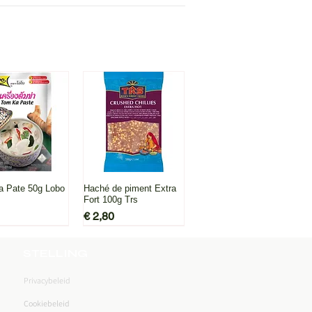
l overzicht
Snel overzicht
 Pate 50g Lobo
Haché de piment Extra
Fort 100g Trs
Prijs
€ 2,80
STELLING
Privacybeleid
Cookiebeleid