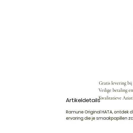
Gratis levering bi
Veilige betaling e
Kwalitatieve Aziat
Artikeldetails
Ramune Original HATA, ontdek d
ervaring die je smaakpapillen za