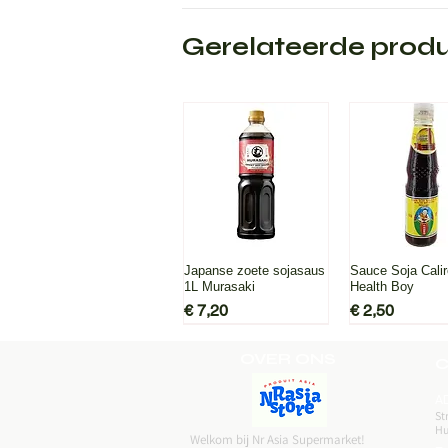
Gerelateerde prod
Snel overzicht
Snel overz
Japanse zoete sojasaus
Sauce Soja Cali
1L Murasaki
Health Boy
Prijs
Prijs
€ 7,20
€ 2,50
OVER ONS
C
A
St
H
Welkom bij Nr Asia Supermarket!