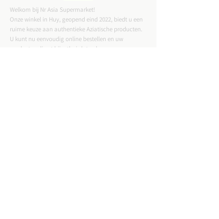
Welkom bij Nr Asia Supermarket!
Onze winkel in Huy, geopend eind 2022, biedt u een
ruime keuze aan authentieke Aziatische producten.
U kunt nu eenvoudig online bestellen en uw
producten direct bij u thuis laten bezorgen.
CONTACTGEGEVENS
ADRES :
Straat Tussen Twee Deuren 57,4500 Huy
Email :
nrasiastore@gmail.com
TELEFOON:
085-21.49.82
VAT:
BE0775823717
WINKELUREN: