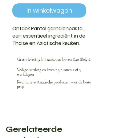
In winkelwagen
Ontdek
Pantai garnalenpasta
,
een essentieel ingrediënt in de
Thaise en Aziatische keuken.
Geconcentreerd, geurig en rijk
aan umami, voegt
Gratis levering bij aankopen boven €40 (België)
garnalenpasta
een
Veilige betaling en levering binnen 2 of 3
ongeëvenaarde diepte aan de
werkdagen
smaak van uw curry's, soepen,
Kwalitatieve Aziatische producten voor de beste
sauzen, roerbakgerechten en
prijs
visgerechten. Spaarzaam
gebruikt, verbetert het direct
traditionele recepten zoals
rode curry, pad thai en diverse
dipsauzen.
Pantai
Gerelateerde
garnalenpasta
wordt