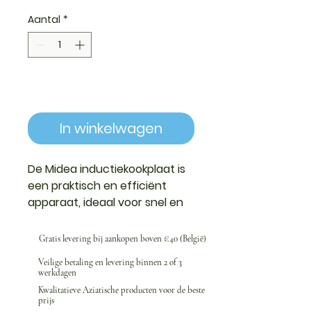
Aantal
*
In winkelwagen
De Midea inductiekookplaat
is
een praktisch en efficiënt
apparaat, ideaal voor snel en
veilig koken. Dankzij de
moderne technologie
Gratis levering bij aankopen boven €40 (België)
verwarmt deze
Veilige betaling en levering binnen 2 of 3
inductiekookplaat
gelijkmatig
werkdagen
en maakt nauwkeurige
Kwalitatieve Aziatische producten voor de beste
temperatuurregeling mogelijk,
prijs