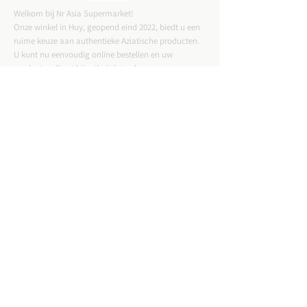
Welkom bij Nr Asia Supermarket!
Onze winkel in Huy, geopend eind 2022, biedt u een
ruime keuze aan authentieke Aziatische producten.
U kunt nu eenvoudig online bestellen en uw
producten direct bij u thuis laten bezorgen.
CONTACTGEGEVENS
ADRES :
Straat Tussen Twee Deuren 57,4500 Huy
Email :
nrasiastore@gmail.com
TELEFOON:
085-21.49.82
VAT:
BE0775823717
WINKELUREN: