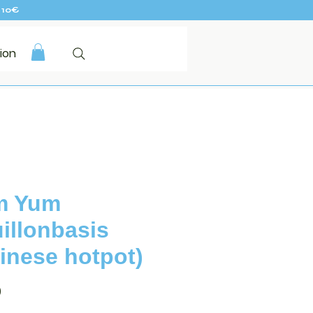
 10€
ion
m Yum
illonbasis
inese hotpot)
Prijs
0