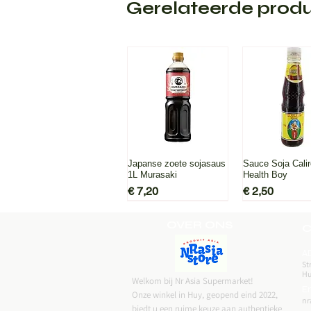
Gerelateerde prod
Snel overzicht
Snel overz
Japanse zoete sojasaus
Sauce Soja Cali
1L Murasaki
Health Boy
Prijs
Prijs
€ 7,20
€ 2,50
OVER ONS
C
A
St
H
Welkom bij Nr Asia Supermarket!
Em
Onze winkel in Huy, geopend eind 2022,
nr
biedt u een ruime keuze aan authentieke