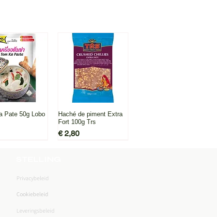
g, evenwichtig en perfect is
en gezellige maaltijd met
 smaken.
l overzicht
Snel overzicht
 Pate 50g Lobo
Haché de piment Extra
Fort 100g Trs
Prijs
€ 2,80
STELLING
Privacybeleid
Cookiebeleid
Leveringsbeleid