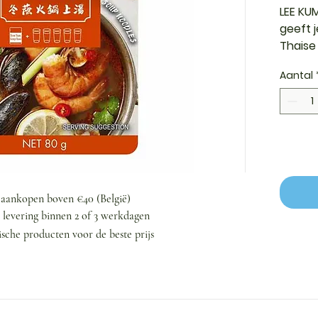
LEE KU
geeft 
Thaise 
aan ar
Aantal
citroen
andere
ingred
bouillo
geurige
transfo
op in 
levend
j aankopen boven €40 (België)
ideaal 
n levering binnen 2 of 3 werkdagen
noedels
ische producten voor de beste prijs
waardo
origin
maken
van een