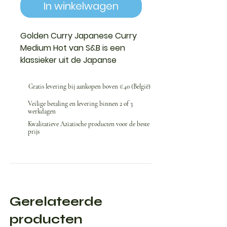
In winkelwagen
Golden Curry Japanese Curry
Medium Hot van S&B
is een
klassieker uit de Japanse
keuken, geroemd om zijn rijke
en perfect gebalanceerde
Gratis levering bij aankopen boven €40 (België)
smaak. Deze
Japanse curry
,
Veilige betaling en levering binnen 2 of 3
ontwikkeld door het
werkdagen
gerenommeerde merk
S&B
,
Kwalitatieve Aziatische producten voor de beste
biedt een romige saus met
prijs
milde, licht pittige kruiden,
ideaal voor het hele gezin.
Eenvoudig te bereiden: voeg
de blokjesmix toe aan je
groenten, vlees of
Gerelateerde
aardappelen voor een
producten
authentieke en smaakvolle