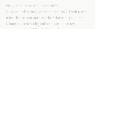
Welkom bij Nr Asia Supermarket!
Onze winkel in Huy, geopend eind 2022, biedt u een
ruime keuze aan authentieke Aziatische producten.
U kunt nu eenvoudig online bestellen en uw
producten direct bij u thuis laten bezorgen.
CONTACTGEGEVENS
ADRES :
Straat Tussen Twee Deuren 57,4500 Huy
Email :
nrasiastore@gmail.com
TELEFOON:
085-21.49.82
VAT:
BE0775823717
WINKELUREN: