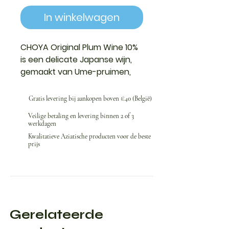
In winkelwagen
CHOYA Original Plum Wine 10%
is een delicate Japanse wijn,
gemaakt van Ume-pruimen,
geselecteerd vanwege hun
unieke smaak en rijke fruitige
Gratis levering bij aankopen boven €40 (België)
aroma's.
Veilige betaling en levering binnen 2 of 3
werkdagen
Kwalitatieve Aziatische producten voor de beste
prijs
Gerelateerde