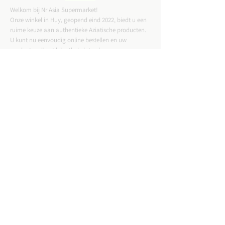
Welkom bij Nr Asia Supermarket!
Onze winkel in Huy, geopend eind 2022, biedt u een
ruime keuze aan authentieke Aziatische producten.
U kunt nu eenvoudig online bestellen en uw
producten direct bij u thuis laten bezorgen.
CONTACTGEGEVENS
ADRES :
Straat Tussen Twee Deuren 57,4500 Huy
Email :
nrasiastore@gmail.com
TELEFOON:
085-21.49.82
VAT:
BE0775823717
WINKELUREN: