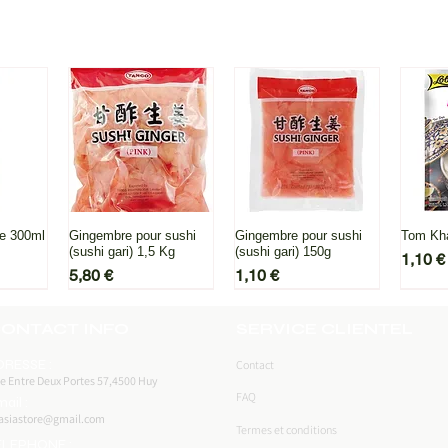
pide
Aperçu rapide
Aperçu rapide
Ape
re 300ml
Gingembre pour sushi
Gingembre pour sushi
Tom Kha
(sushi gari) 1,5 Kg
(sushi gari) 150g
Prix
1,10 €
Prix
Prix
5,80 €
1,10 €
ONTACT INFO
SERVICE CLIENTEL
DRESSE :
Contact
e Entre Deux Portes 57,4500 Huy
FAQ
ail :
asiastore@gmail.com
Termes et conditions
ELEPHONE :