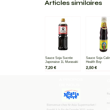
Articles similaires
Aperçu rapide
Aperçu ra
Sauce Soja Sucrée
Sauce Soja Cali
Japonaise 1L Murasaki
Health Boy
Prix
Prix
7,20 €
2,50 €
A PROPOS
C
DE NOUS
A
Ru
Em
nr
Bienvenue chez Nr Asia Supermarket !
T
Fondé à la fin de l’année 2022, notre