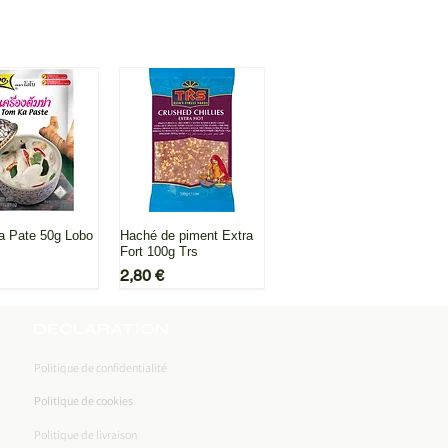
rçu rapide
Aperçu rapide
 Pate 50g Lobo
Haché de piment Extra
Fort 100g Trs
Prix
2,80 €
DECLARATION
Politique de confidentialité
Politique de cookies
Politique de livraison