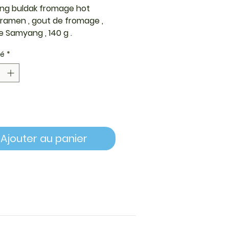
g buldak fromage hot
 ramen , gout de fromage ,
 Samyang , 140 g .
té
*
Ajouter au panier