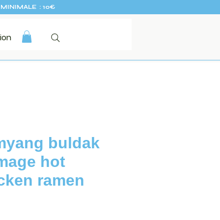
MINIMALE : 10€
ion
myang buldak
mage hot
cken ramen
Prix