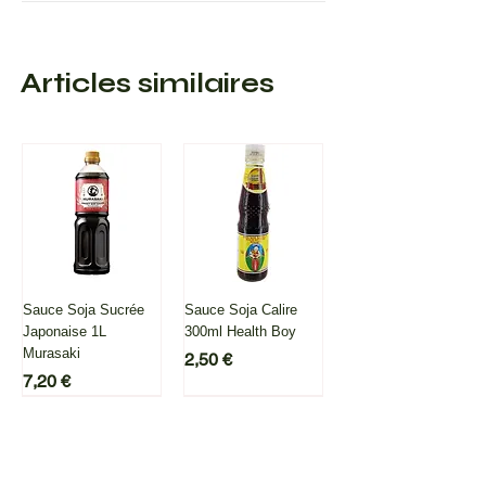
créant un équilibre entre le feu et
la douceur. Idéal pour les
amateurs de plats épicés
souhaitant découvrir une touche
Articles similaires
de cuisine italienne fusionnée
avec la cuisine coréenne.
Sauce Soja Sucrée
Sauce Soja Calire
Japonaise 1L
300ml Health Boy
Murasaki
Prix
2,50 €
Prix
7,20 €