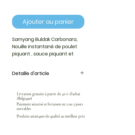
Ajouter au panier
Samyang Buldak Carbonara,
Nouille instantané de poulet
piquant , sauce piquant et
crèmeuse , de la marque
SamYang , 130g.
Detaille d'article
Buldak Carbonara est une
variation des célèbres nouilles
Livraison gratuite à partir de 40 € d'achat
épicées coréennes de Samyang,
(Belgique)
combinant le piquant du Buldak
Paiement sécurisé et livraison en 2 ou 3 jours
ouvrables
avec une sauce crémeuse au
goût de carbonara. Ce mélange
Produits asiatiques de qualité au meilleur prix
unique offre une saveur riche et
épicée, adoucie par la crème,