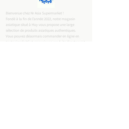
Bienvenue chez Nr Asia Supermarket !
Fondé à la fin de l’année 2022, notre magasin
asiatique situé à Huy vous propose une large
sélection de produits asiatiques authentiques.
Vous pouvez désormais commander en ligne en
toute simplicité et recevoir vos produits directement
chez vous.
CONTACT INFO
ADRESSE :
Rue Entre Deux Portes 57,4500 Huy
Email :
nrasiastore@gmail.com
TELEPHONE :
0487-57.75.58
T.V.A :