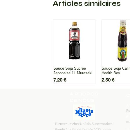
Articles similaires
Aperçu rapide
Aperçu ra
Sauce Soja Sucrée
Sauce Soja Cali
Japonaise 1L Murasaki
Health Boy
Prix
Prix
7,20 €
2,50 €
A PROPOS
C
DE NOUS
A
Ru
Em
nr
Bienvenue chez Nr Asia Supermarket !
T
Fondé à la fin de l’année 2022, notre