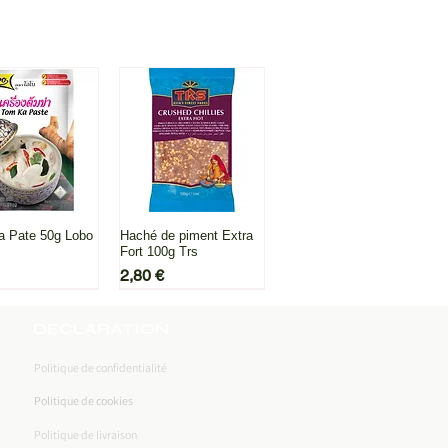
rs de cuisine asiatique et de 
s authentiques.
rçu rapide
Aperçu rapide
 Pate 50g Lobo
Haché de piment Extra
Fort 100g Trs
Prix
2,80 €
DECLARATION
Politique de confidentialité
Politique de cookies
Politique de livraison