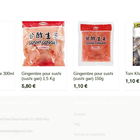
amateu
saveur
pide
Aperçu rapide
Aperçu rapide
Ape
re 300ml
Gingembre pour sushi
Gingembre pour sushi
Tom Kha
(sushi gari) 1,5 Kg
(sushi gari) 150g
Prix
1,10 €
Prix
Prix
5,80 €
1,10 €
ONTACT INFO
SERVICE CLIENTEL
DRESSE :
Contact
e Entre Deux Portes 57,4500 Huy
FAQ
ail :
asiastore@gmail.com
Termes et conditions
ELEPHONE :