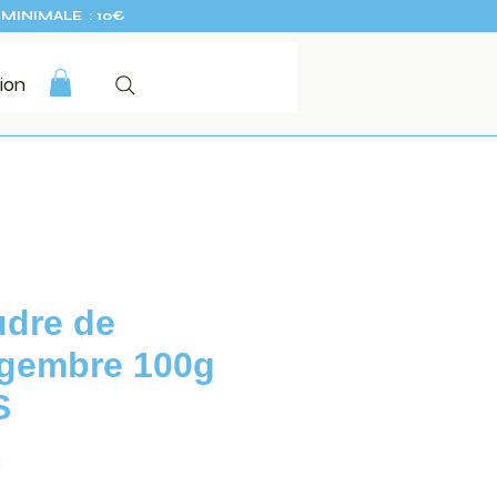
MINIMALE : 10€
ion
dre de
gembre 100g
S
Prix
€