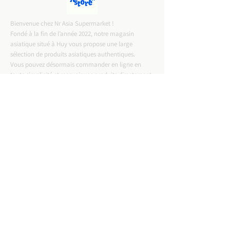
Bienvenue chez Nr Asia Supermarket !
Fondé à la fin de l’année 2022, notre magasin
asiatique situé à Huy vous propose une large
sélection de produits asiatiques authentiques.
Vous pouvez désormais commander en ligne en
toute simplicité et recevoir vos produits directement
chez vous.
CONTACT INFO
ADRESSE :
Rue Entre Deux Portes 57,4500 Huy
Email :
nrasiastore@gmail.com
TELEPHONE :
0487-57.75.58
T.V.A :