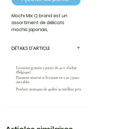
Mochi Mix Q brand est un
assortiment de délicats
mochis japonais,
confectionnés à partir de riz
gluant (mochigome) et de
DÉTAILS D'ARTICLE
maltose, offrant une texture
moelleuse et élastique
Mochi Mix Q brand est un
caractéristique appelée « Q »
assortiment de délicats mochis
Livraison gratuite à partir de 40 € d'achat
japonais, confectionnés à partir
(Belgique)
de riz gluant (mochigome) et de
Paiement sécurisé et livraison en 2 ou 3 jours
ouvrables
maltose, offrant une texture
moelleuse et élastique
Produits asiatiques de qualité au meilleur prix
caractéristique appelée « Q »
.Disponible en formats variés
(210 g, 250 g, 450 g ou 600 g), il
propose plusieurs saveurs
populaires : haricots rouges, pâte
de cacahuète, sésame, matcha