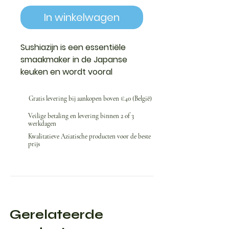
In winkelwagen
Sushiazijn is een essentiële
smaakmaker in de Japanse
keuken en wordt vooral
gebruikt bij de bereiding van
sushirijst.
Gratis levering bij aankopen boven €40 (België)
Veilige betaling en levering binnen 2 of 3
werkdagen
Kwalitatieve Aziatische producten voor de beste
prijs
Gerelateerde