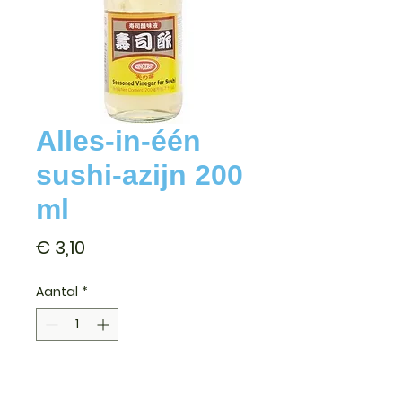
Alles-in-één
sushi-azijn 200
ml
Prijs
€ 3,10
Aantal
*