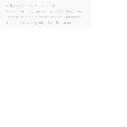
Welkom bij Nr Asia Supermarket!
Onze winkel in Huy, geopend eind 2022, biedt u een
ruime keuze aan authentieke Aziatische producten.
U kunt nu eenvoudig online bestellen en uw
producten direct bij u thuis laten bezorgen.
CONTACTGEGEVENS
ADRES :
Straat Tussen Twee Deuren 57,4500 Huy
Email :
nrasiastore@gmail.com
TELEFOON:
085-21.49.82
VAT:
BE0775823717
WINKELUREN: