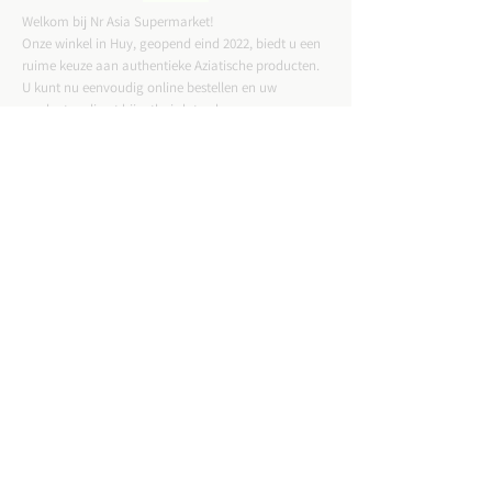
Welkom bij Nr Asia Supermarket!
Onze winkel in Huy, geopend eind 2022, biedt u een
ruime keuze aan authentieke Aziatische producten.
U kunt nu eenvoudig online bestellen en uw
producten direct bij u thuis laten bezorgen.
CONTACTGEGEVENS
ADRES :
Straat Tussen Twee Deuren 57,4500 Huy
Email :
nrasiastore@gmail.com
TELEFOON:
085-21.49.82
VAT:
BE0775823717
WINKELUREN: