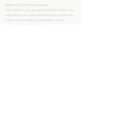
Welkom bij Nr Asia Supermarket!
Onze winkel in Huy, geopend eind 2022, biedt u een
ruime keuze aan authentieke Aziatische producten.
U kunt nu eenvoudig online bestellen en uw
producten direct bij u thuis laten bezorgen.
CONTACTGEGEVENS
ADRES :
Straat Tussen Twee Deuren 57,4500 Huy
Email :
nrasiastore@gmail.com
TELEFOON:
085-21.49.82
VAT:
BE0775823717
WINKELUREN: