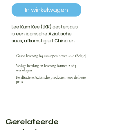
In winkelwagen
Lee Kum Kee (LKK) oestersaus
is een iconische Aziatische
saus, afkomstig uit China en
veel gebruikt in de Kantonese
keuken. De saus is dik,
Gratis levering bij aankopen boven €40 (België)
donkerbruin en rijk aan umami.
Veilige betaling en levering binnen 2 of 3
Hij wordt gemaakt van
werkdagen
oesterextract, suiker, zout en
Kwalitatieve Aziatische producten voor de beste
zetmeel.
prijs
Gerelateerde