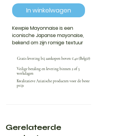
In winkelwagen
Kewpie Mayonnaise is een
iconische Japanse mayonaise,
bekend om zijn romige textuur
en uitgesproken umami-
smaak.
Gratis levering bij aankopen boven €40 (België)
Veilige betaling en levering binnen 2 of 3
werkdagen
Kwalitatieve Aziatische producten voor de beste
prijs
Gerelateerde