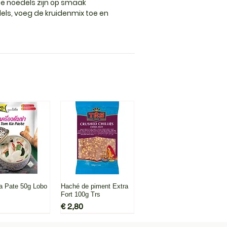
e noedels zijn op smaak
els, voeg de kruidenmix toe en
l overzicht
Snel overzicht
 Pate 50g Lobo
Haché de piment Extra
Fort 100g Trs
Prijs
€ 2,80