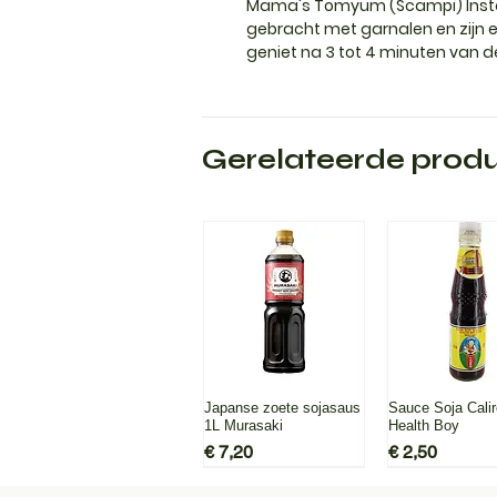
Mama's Tomyum (Scampi) Instant
gebracht met garnalen en zijn 
geniet na 3 tot 4 minuten van d
Gerelateerde prod
Snel overzicht
Snel overz
Japanse zoete sojasaus
Sauce Soja Cali
1L Murasaki
Health Boy
Prijs
Prijs
€ 7,20
€ 2,50