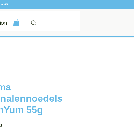
 10€
ion
ma
nalennoedels
mYum 55g
Prijs
5