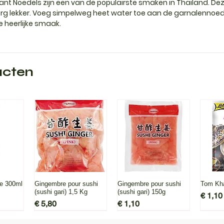
 Noedels zijn een van de populairste smaken in Thailand. Dez
erg lekker. Voeg simpelweg heet water toe aan de garnalennoed
e heerlijke smaak.
ucten
icht
Snel overzicht
Snel overzicht
Sne
re 300ml
Gingembre pour sushi
Gingembre pour sushi
Tom Kha
(sushi gari) 1,5 Kg
(sushi gari) 150g
Prijs
€ 1,10
Prijs
Prijs
€ 5,80
€ 1,10