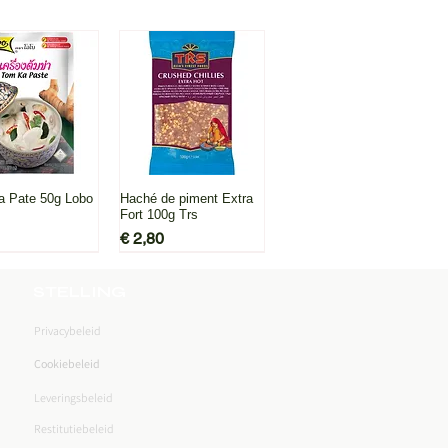
l overzicht
Snel overzicht
 Pate 50g Lobo
Haché de piment Extra
Fort 100g Trs
Prijs
€ 2,80
STELLING
Privacybeleid
Cookiebeleid
Leveringsbeleid
l overzicht
Snel overzicht
kpoeder 100 g
Gemberpoeder 100 g
Restitutiebeleid
TRS