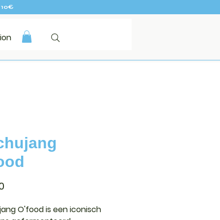
 10€
ion
chujang
ood
Prijs
0
ang O'food
is een iconisch