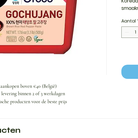
Koreaa
smaakm
Suncha
Aantal
balans
umami.
j aankopen boven €40 (België)
n levering binnen 2 of 3 werkdagen
ische producten voor de beste prijs
ucten