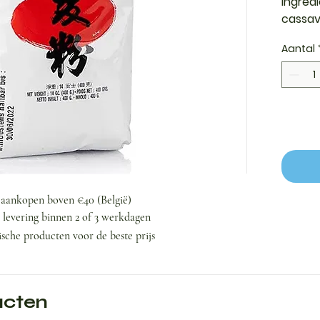
ingred
cassav
gewaar
Aantal
en veel
tapioc
indikk
desser
smaak 
verand
gladde
elastis
voor A
j aankopen boven €40 (België)
glutenv
n levering binnen 2 of 3 werkdagen
gemakk
ische producten voor de beste prijs
nature
effect
uw rec
maakt,
ucten
verbet