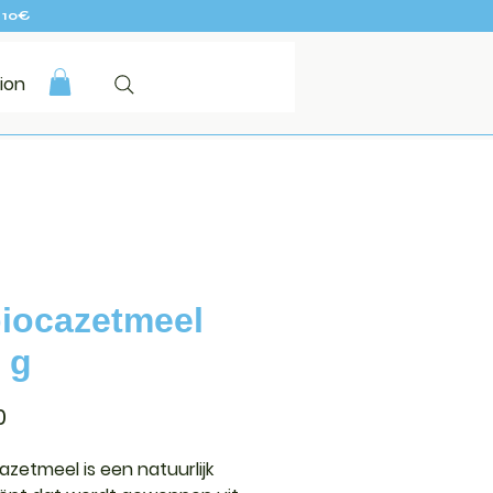
 10€
ion
iocazetmeel
 g
Prijs
0
azetmeel
is een natuurlijk